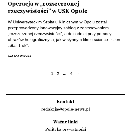
Operacja w „rozszerzonej
rzeczywistości” w USK Opole
W Uniwersyteckim Szpitalu Klinicznym w Opolu został
przeprowadzony innowacyjny zabieg z zastosowaniem
„rozszerzonej rzeczywistości”, a dokładniej przy pomocy
obrazów holograficznych, jak w słynnym filmie science-fiction
„Star Trek”.
CZYTAJ WIĘCEJ
1
2
…
4
→
Stronicowanie
wpisów
Kontakt
redakcja@opole-news.pl
Ważne linki
Polityka prywatności