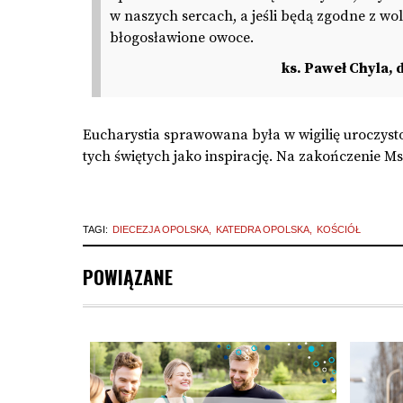
w naszych sercach, a jeśli będą zgodne z wo
błogosławione owoce.
ks. Paweł Chyla,
Eucharystia sprawowana była w wigilię uroczyst
tych świętych jako inspirację. Na zakończenie M
TAGI:
DIECEZJA OPOLSKA
KATEDRA OPOLSKA
KOŚCIÓŁ
POWIĄZANE