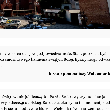
imy w sercu dziejową odpowiedzialność. Stąd, potrzeba byśm
tożsamość żywego kamienia świątyni Bożej. Byśmy mogli odważ
.
biskup pomocniczy Waldemar M
in. świętowanie jubileuszy bp Pawła Stobrawy czy nominacja
ego diecezji opolskiej. Bardzo czekamy na ten moment, kie
ły się tam odbywać liturgie. Wiele planów i marzeń rodzi si