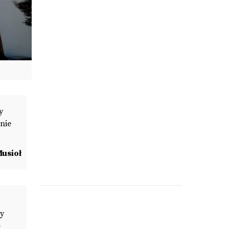
y
nie
usioł
dy
ę