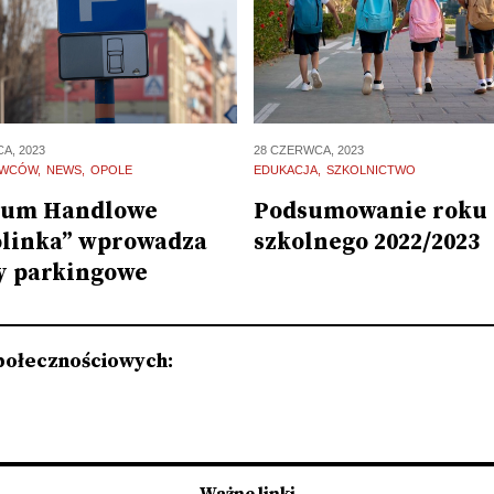
A, 2023
28 CZERWCA, 2023
OWCÓW
NEWS
OPOLE
EDUKACJA
SZKOLNICTWO
rum Handlowe
Podsumowanie roku
linka” wprowadza
szkolnego 2022/2023
y parkingowe
połecznościowych: