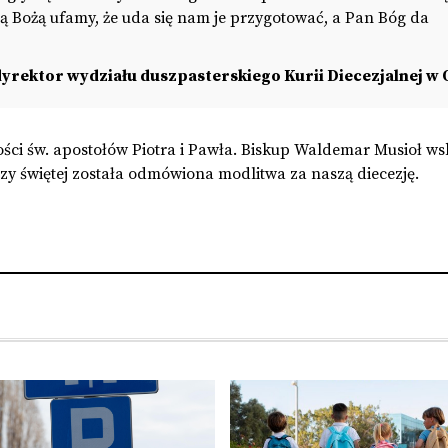
lą Bożą ufamy, że uda się nam je przygotować, a Pan Bóg da
 dyrektor wydziału duszpasterskiego Kurii Diecezjalnej w
ości św. apostołów Piotra i Pawła. Biskup Waldemar Musioł ws
szy świętej została odmówiona modlitwa za naszą diecezję.