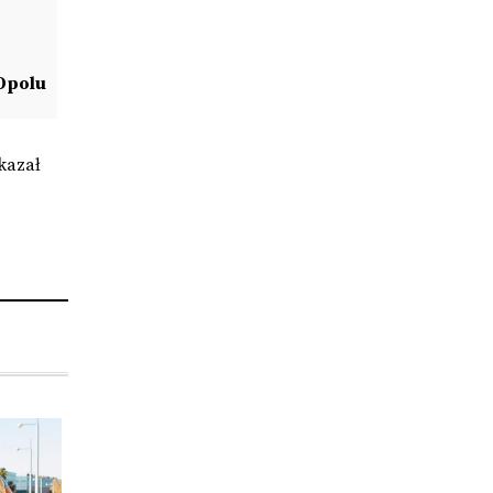
 Opolu
kazał