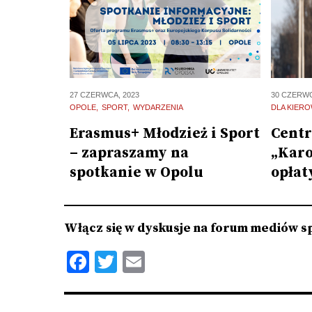
30 CZERWC
27 CZERWCA, 2023
DLA KIER
OPOLE
SPORT
WYDARZENIA
Cent
Erasmus+ Młodzież i Sport
„Karo
– zapraszamy na
opłat
spotkanie w Opolu
Włącz się w dyskusje na forum mediów s
Facebook
Twitter
Email