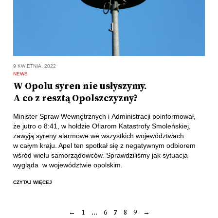
9 KWIETNIA, 2022
NEWS
W Opolu syren nie usłyszymy.
A co z resztą Opolszczyzny?
Minister Spraw Wewnętrznych i Administracji poinformował,
że jutro o 8:41, w hołdzie Ofiarom Katastrofy Smoleńskiej,
zawyją syreny alarmowe we wszystkich województwach
w całym kraju. Apel ten spotkał się z negatywnym odbiorem
wśród wielu samorządowców. Sprawdziliśmy jak sytuacja
wygląda w województwie opolskim.
CZYTAJ WIĘCEJ
←
1
…
6
7
8
9
→