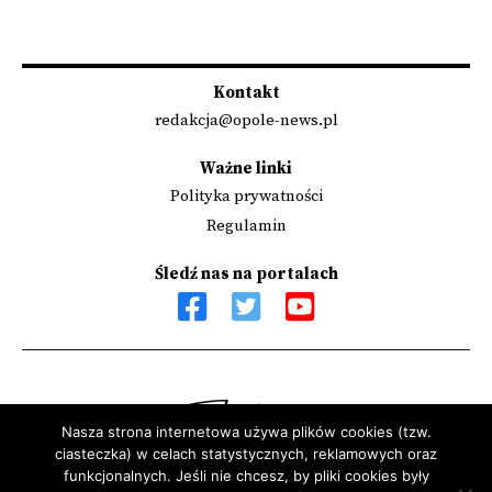
Stronicowanie
wpisów
Kontakt
redakcja@opole-news.pl
Ważne linki
Polityka prywatności
Regulamin
Śledź nas na portalach
Nasza strona internetowa używa plików cookies (tzw.
ciasteczka) w celach statystycznych, reklamowych oraz
Sfinansowano przez Narodowy Instytut Wolności - Centrum
funkcjonalnych. Jeśli nie chcesz, by pliki cookies były