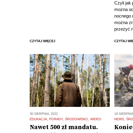
Czyli jak
można od
nocnego n
można zro
przeżyć n
CZYTAJ WIĘCEJ
CZYTAJ WI
30 SIERPNIA, 2022
18 SIERPNIA
EDUKACJA
PORADY
ŚRODOWISKO
WIDEO
NEWS
ŚR
Nawet 500 zł mandatu.
Konie