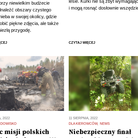
lesie. Kurki nie są zbyt wymagają
 przy niewielkim budżecie
i mogą rosnąć dosłownie wszędzi
naleźć obszary czystego
ieba w swojej okolicy, gdzie
bić piękne zdjęcia, ale także
iezłą przygodę.
ĘCEJ
CZYTAJ WIĘCEJ
, 2022
11 SIERPNIA, 2022
ODOWISKO
DLA KIEROWCÓW
NEWS
c misji polskich
Niebezpieczny finał