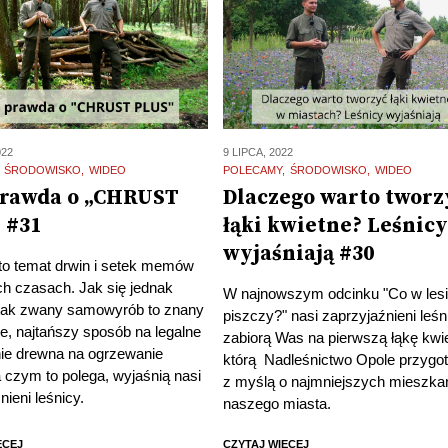
022
9 LIPCA, 2022
ŚRODOWISKO
WIDEO
POLECAMY
ŚRODOWISKO
WIDEO
prawda o „CHRUST
Dlaczego warto tworz
 #31
łąki kwietne? Leśnic
wyjaśniają #30
to temat drwin i setek memów
ch czasach. Jak się jednak
W najnowszym odcinku "Co w les
 tak zwany samowyrób to znany
piszczy?" nasi zaprzyjaźnieni leśn
, najtańszy sposób na legalne
zabiorą Was na pierwszą łąkę kwi
ie drewna na ogrzewanie
którą Nadleśnictwo Opole przygo
czym to polega, wyjaśnią nasi
z myślą o najmniejszych mieszk
nieni leśnicy.
naszego miasta.
ĘCEJ
CZYTAJ WIĘCEJ