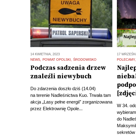
14 KWIETNIA, 2023
17 WRZEŚNI
NEWS
POWIAT OPOLSKI
ŚRODOWISKO
POLECAMY
Podczas sadzenia drzew
Najle
znaleźli niewybuch
nieba
podpo
Do zdarzenia doszło dziś (14.04)
[zdjęc
na terenie Nadleśnictwa Kuo. Trwała tam
akcja „Lasy pełne energii” zorganizowana
W 34. odc
przez Elektrownię Opole...
wybieram
do Nadle
Maksymil
sekretów 