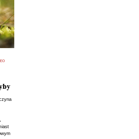
DEO
zyby
oczyna
,
iast
nowym