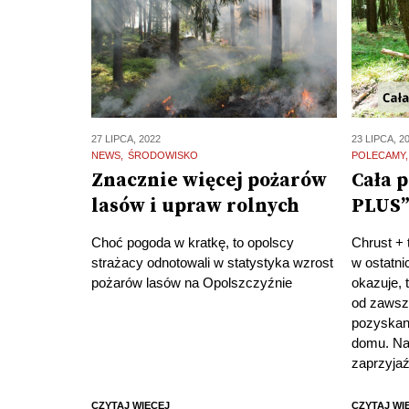
27 LIPCA, 2022
23 LIPCA, 2
NEWS
ŚRODOWISKO
POLECAMY
Znacznie więcej pożarów
Cała 
lasów i upraw rolnych
PLUS”
Choć pogoda w kratkę, to opolscy
Chrust + 
strażacy odnotowali w statystyka wzrost
w ostatni
pożarów lasów na Opolszczyźnie
okazuje,
od zawsze
pozyskan
domu. Na 
zaprzyjaź
CZYTAJ WIĘCEJ
CZYTAJ WI