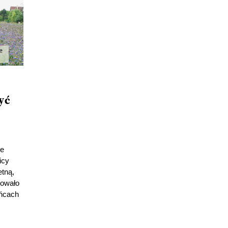
yć
y
ie
icy
etną,
towało
ańcach