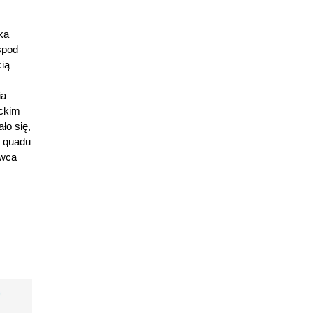
ka
spod
cią
ia
ickim
ło się,
a quadu
owca