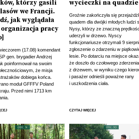
ków, którzy gasili
wycieczki na quadzie
lasów we Francji.
Groźnie zakończyła się przejażdż
dź, jak wyglądała
quadem dla dwójki młodych ludzi 
i organizacja pracy
Nysy, którzy ze znaczną prędkoś
uderzyli w drzewo. Nyscy
o]
funkcjonariusze otrzymali 9 sierpn
zgłoszenie o zdarzeniu w piątkow
wieczorem (17.08) komendant
lesie. Po dotarciu na miejsce okaza
SP gen. brygadier Andrzej
że doszło do czołowego zderzeni
ak poinformował na swoim
z drzewem, w wyniku czego kier
połecznościowym, że misja
i pasażer odnieśli poważne rany
strażaków dobiega końca.
i uszkodzenia ciała.
 rano moduł GFFFV Poland
kraju. Przed nimi 1713 km
ania.
ĘCEJ
CZYTAJ WIĘCEJ