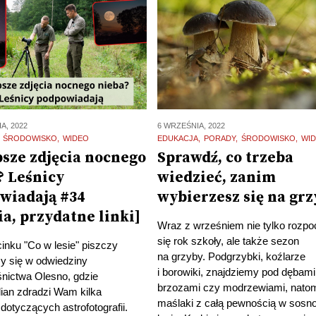
A, 2022
6 WRZEŚNIA, 2022
ŚRODOWISKO
WIDEO
EDUKACJA
PORADY
ŚRODOWISKO
WI
psze zdjęcia nocnego
Sprawdź, co trzeba
? Leśnicy
wiedzieć, zanim
wiadają #34
wybierzesz się na gr
ia, przydatne linki]
Wraz z wrześniem nie tylko rozp
się rok szkoły, ale także sezon
inku "Co w lesie" piszczy
na grzyby. Podgrzybki, koźlarze
y się w odwiedziny
i borowiki, znajdziemy pod dębami
śnictwa Olesno, gdzie
brzozami czy modrzewiami, natom
ian zdradzi Wam kilka
maślaki z całą pewnością w sos
dotyczących astrofotografii.