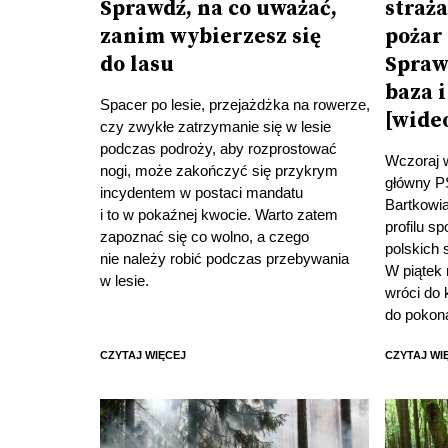
Sprawdź, na co uważać,
straża
zanim wybierzesz się
pożar 
do lasu
Spraw
baza 
Spacer po lesie, przejażdżka na rowerze,
[wide
czy zwykłe zatrzymanie się w lesie
podczas podroży, aby rozprostować
Wczoraj 
nogi, może zakończyć się przykrym
główny P
incydentem w postaci mandatu
Bartkowi
i to w pokaźnej kwocie. Warto zatem
profilu s
zapoznać się co wolno, a czego
polskich 
nie należy robić podczas przebywania
W piątek
w lesie.
wróci do 
do pokon
CZYTAJ WIĘCEJ
CZYTAJ WI