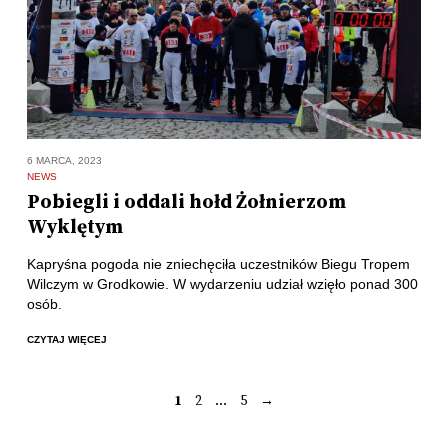
6 MARCA, 2023
NEWS
Pobiegli i oddali hołd Żołnierzom
Wyklętym
Kapryśna pogoda nie zniechęciła uczestników Biegu Tropem
Wilczym w Grodkowie. W wydarzeniu udział wzięło ponad 300
osób.
CZYTAJ WIĘCEJ
1
2
…
5
→
Stronicowanie