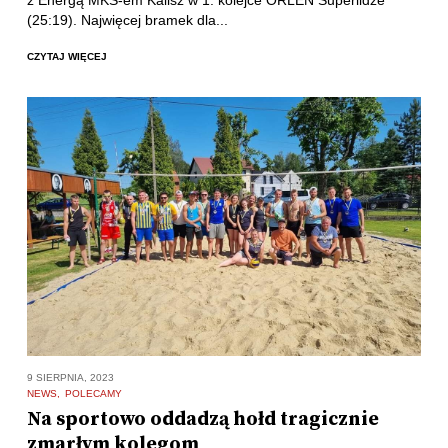
z Energą MKS-em Kalisz w 1. kolejce ORLEN Superlidze
(25:19). Najwięcej bramek dla...
CZYTAJ WIĘCEJ
9 SIERPNIA, 2023
NEWS
POLECAMY
Na sportowo oddadzą hołd tragicznie
zmarłym kolegom