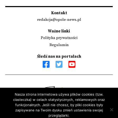
wpisów
Kontakt
redakcja@opole-news.pl
Ważne linki
Polityka prywatności
Regulamin
Śledź nas na portalach
Nasza strona internetowa używa plików cookies (tzw.
ciasteczka) w celach statystycznych, reklamowych oraz
Sfinansowano przez Narodowy Instytut Wolności - Centrum
funkcjonalnych. Jeśli nie chcesz, by pliki cookies były
Rozwoju Społeczeństwa Obywatelskiego ze środków Programu
zapisywane na Twoim dysku zmień ustawienia swojej
przeglądarki.
Rozwoju Organizacji Obywatelskich na lata 2018 – 2030