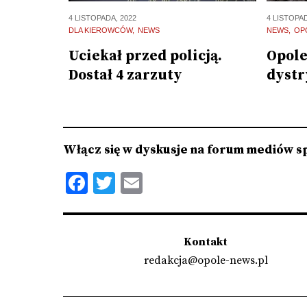
4 LISTOPADA, 2022
4 LISTOPAD
DLA KIEROWCÓW
NEWS
NEWS
OP
Uciekał przed policją.
Opole
Dostał 4 zarzuty
dystr
Włącz się w dyskusje na forum mediów s
Facebook
Twitter
Email
Kontakt
redakcja@opole-news.pl