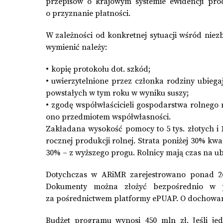
przepisów o krajowym systemie ewidencji pro
o przyznanie płatności.
W zależności od konkretnej sytuacji wśród nie
wymienić należy:
kopię protokołu dot. szkód;
uwierzytelnione przez członka rodziny ubiega
powstałych w tym roku w wyniku suszy;
zgodę współwłaścicieli gospodarstwa rolnego 
ono przedmiotem współwłasności.
Zakładana wysokość pomocy to 5 tys. złotych i 
rocznej produkcji rolnej. Strata poniżej 30% k
30% – z wyższego progu. Rolnicy mają czas na ubi
Dotychczas w ARiMR zarejestrowano ponad 26 
Dokumenty można złożyć bezpośrednio w p
za pośrednictwem platformy ePUAP. O dochowa
Budżet programu wynosi 450 mln zł. Jeśli je