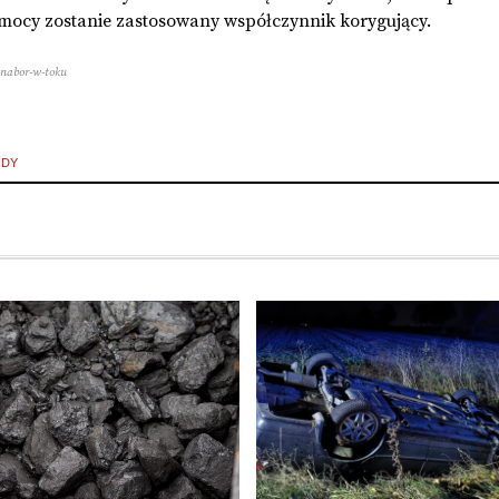
omocy zostanie zastosowany współczynnik korygujący.
–nabor-w-toku
ODY