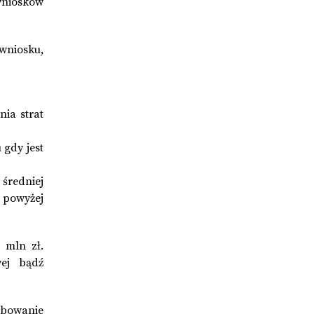
wniosków
wniosku,
nia strat
 gdy jest
 średniej
, powyżej
 mln zł.
ej bądź
ebowanie