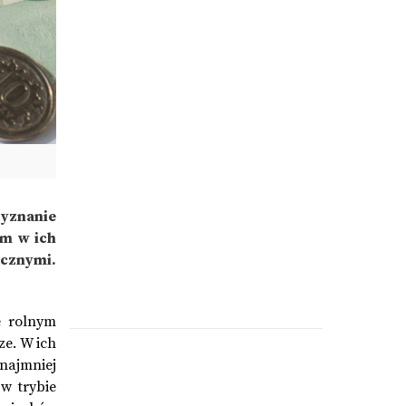
zyznanie
em w ich
cznymi.
e rolnym
ze. W ich
 najmniej
w trybie