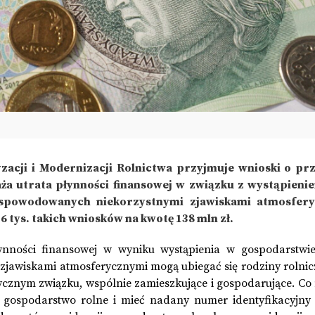
yzacji i Modernizacji Rolnictwa przyjmuje wnioski o pr
a utrata płynności finansowej w związku z wystąpieni
spowodowanych niekorzystnymi zjawiskami atmosfery
tys. takich wniosków na kwotę 138 mln zł.
nności finansowej w wyniku wystąpienia w gospodarstwi
jawiskami atmosferycznymi mogą ubiegać się rodziny rolnic
cznym związku, wspólnie zamieszkujące i gospodarujące. Co
 gospodarstwo rolne i mieć nadany numer identyfikacyjny 