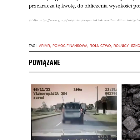
przekracza tę kwotę, do obliczenia wysokości p
źródło
: https://www.gov.pl/web/arimr/wsparcie-kleskowe-dla-rodzin-rolniczych
TAGI:
ARIMR
POMOC FINANSOWA
ROLNICTWO
ROLNICY
SZK
POWIĄZANE