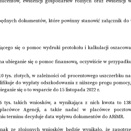
ducentów, ewidencji gospodarstw rolnych oraz ewidencji 
zbędnych dokumentów, które powinny stanowić załącznik do 
jącego się o pomoc wydruki protokołu i kalkulacji oszacowa
na ubieganie się o pomoc finansową, oczywiście w przypadku
10 tys. złotych, w zależności od procentowego uszczerbku na
walifikuje do wypłaty odszkodowania z niższego progu pomocy
eganie się o to wsparcie do 15 listopada 2022 r.
tys. takich wniosków, a wynikająca z nich kwota to 138
lacówce Agencji, a także nadać w placówce pocztow
niu terminu decyduje data wpływu dokumentów do ARiMR.
dnak ze złożonych wniosków będzie wynikało, że zapotrz