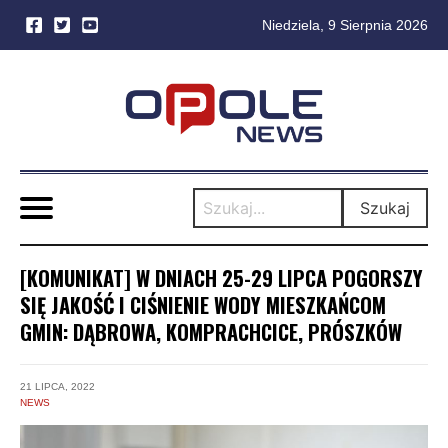
Niedziela, 9 Sierpnia 2026
Skip
to
content
Szukaj
[KOMUNIKAT] W DNIACH 25-29 LIPCA POGORSZY
SIĘ JAKOŚĆ I CIŚNIENIE WODY MIESZKAŃCOM
GMIN: DĄBROWA, KOMPRACHCICE, PRÓSZKÓW
21 LIPCA, 2022
NEWS