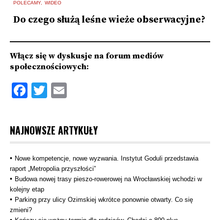
N
POLECAMY
WIDEO
G
Do czego służą leśne wieże obserwacyjne?
m
Włącz się w dyskusje na forum mediów
społecznościowych:
Facebook
Twitter
Email
NAJNOWSZE ARTYKUŁY
Nowe kompetencje, nowe wyzwania. Instytut Goduli przedstawia
raport „Metropolia przyszłości”
Budowa nowej trasy pieszo‑rowerowej na Wrocławskiej wchodzi w
kolejny etap
Parking przy ulicy Ozimskiej wkrótce ponownie otwarty. Co się
zmieni?