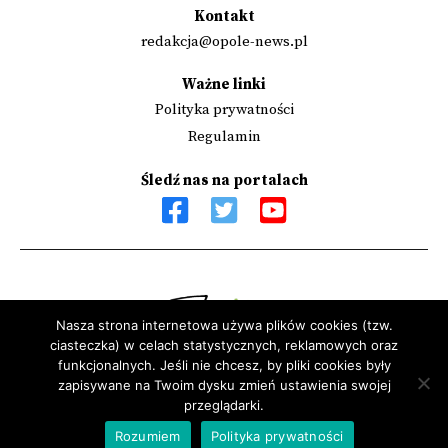
Kontakt
redakcja@opole-news.pl
Ważne linki
Polityka prywatności
Regulamin
Śledź nas na portalach
Nasza strona internetowa używa plików cookies (tzw.
ciasteczka) w celach statystycznych, reklamowych oraz
Sfinansowano przez Narodowy Instytut Wolności - Centrum
funkcjonalnych. Jeśli nie chcesz, by pliki cookies były
Rozwoju Społeczeństwa Obywatelskiego ze środków Programu
zapisywane na Twoim dysku zmień ustawienia swojej
przeglądarki.
Rozwoju Organizacji Obywatelskich na lata 2018 – 2030
Rozumiem
Polityka prywatności