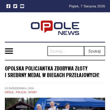
Piątek, 7 Sierpnia 2026
Skip
to
content
Szukaj
OPOLSKA POLICJANTKA ZDOBYWA ZŁOTY
I SREBRNY MEDAL W BIEGACH PRZEŁAJOWYCH!
23 PAŹDZIERNIKA, 2024
OPOLE
POLICJA
SPORT