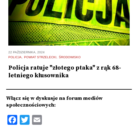
22 PAŹDZIERNIKA, 2024
21
POLICJA
POWIAT STRZELECKI
ŚRODOWISKO
PO
Policja ratuje "złotego ptaka" z rąk 68-
B
letniego kłusownika
z
Włącz się w dyskusje na forum mediów
społecznościowych:
Facebook
Twitter
Email