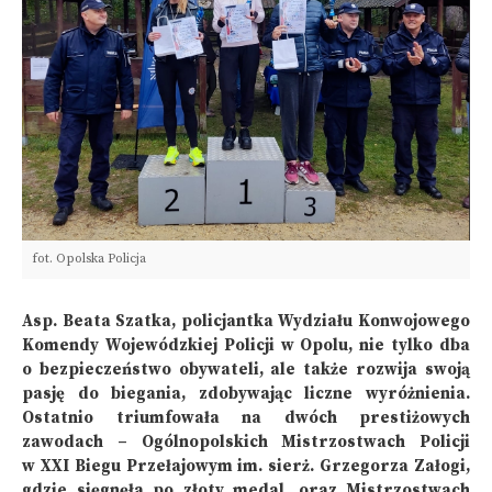
fot. Opolska Policja
Asp. Beata Szatka, policjantka Wydziału Konwojowego
Komendy Wojewódzkiej Policji w Opolu, nie tylko dba
o bezpieczeństwo obywateli, ale także rozwija swoją
pasję do biegania, zdobywając liczne wyróżnienia.
Ostatnio triumfowała na dwóch prestiżowych
zawodach – Ogólnopolskich Mistrzostwach Policji
w XXI Biegu Przełajowym im. sierż. Grzegorza Załogi,
gdzie sięgnęła po złoty medal, oraz Mistrzostwach